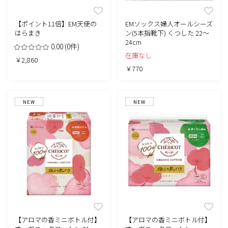
【ポイント11倍】EM天使の
EMソックス婦人オールシーズ
はらまき
ン(5本指靴下) くつした 22～
24cm
0.00
(0件)
在庫なし
￥2,860
￥770
NEW
NEW
【アロマの香ミニボトル付】
【アロマの香ミニボトル付】