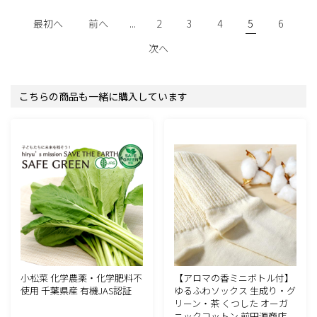
最初へ
前へ
...
2
3
4
5
6
次へ
こちらの商品も一緒に購入しています
小松菜 化学農薬・化学肥料不
【アロマの香ミニボトル付】
使用 千葉県産 有機JAS認証
ゆるふわソックス 生成り・グ
リーン・茶 くつした オーガ
ニックコットン 前田源商店