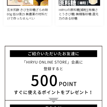
HIRYUの原料糖[細粒](有機さ
玄米煎餅 きび生砂糖ざらめ味
とうきび糖) 無精製砂糖 還元
80g 低GI値25 無農薬の材料だ
力のある砂糖
けで作ったせんべい