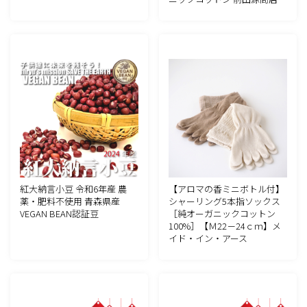
紅大納言小豆 令和6年産 農
【アロマの香ミニボトル付】
薬・肥料不使用 青森県産
シャーリング5本指ソックス
VEGAN BEAN認証豆
［純オーガニックコットン
100%］【Ｍ22－24ｃｍ】メ
イド・イン・アース