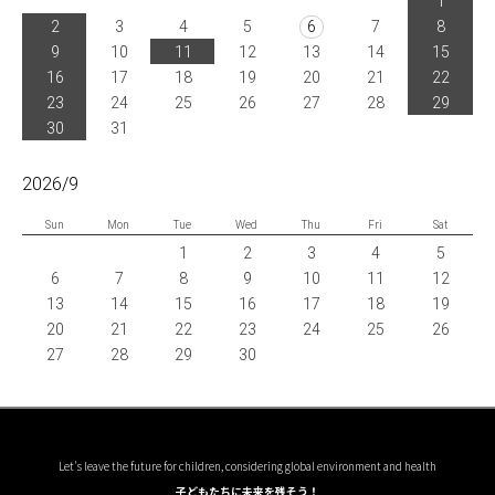
1
2
3
4
5
6
7
8
9
10
11
12
13
14
15
16
17
18
19
20
21
22
23
24
25
26
27
28
29
30
31
2026/9
Sun
Mon
Tue
Wed
Thu
Fri
Sat
1
2
3
4
5
6
7
8
9
10
11
12
13
14
15
16
17
18
19
20
21
22
23
24
25
26
27
28
29
30
Let's leave the future for children, considering global environment and health
子どもたちに未来を残そう！