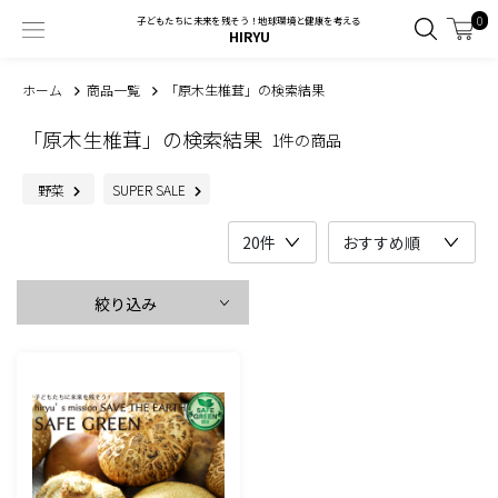
0
子どもたちに未来を残そう！地球環境と健康を考える
HIRYU
ホーム
商品一覧
「原木生椎茸」の検索結果
「原木生椎茸」の検索結果
1件の商品
野菜
SUPER SALE
絞り込み