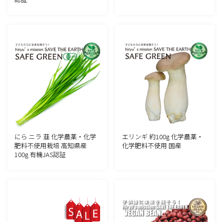
にら ニラ 韮 化学農薬・化学
エリンギ 約100g 化学農薬・
肥料不使用栽培 高知県産
化学肥料不使用 国産
100g 有機JAS認証