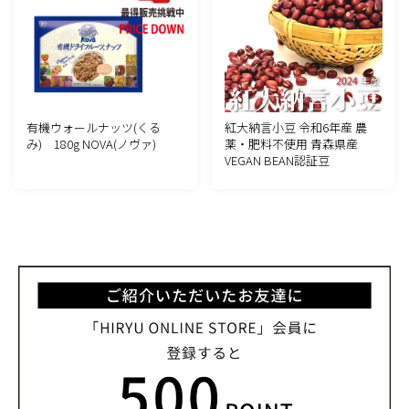
有機ウォールナッツ(くる
紅大納言小豆 令和6年産 農
み) 180g NOVA(ノヴァ)
薬・肥料不使用 青森県産
VEGAN BEAN認証豆