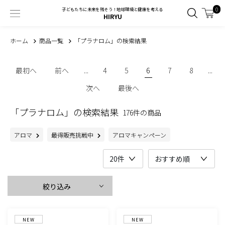
0
子どもたちに未来を残そう！地球環境と健康を考える
HIRYU
ホーム
商品一覧
「プラナロム」の検索結果
最初へ
前へ
...
4
5
6
7
8
...
次へ
最後へ
「プラナロム」の検索結果
176件の商品
アロマ
最得販売挑戦中
アロマキャンペーン
絞り込み
NEW
NEW