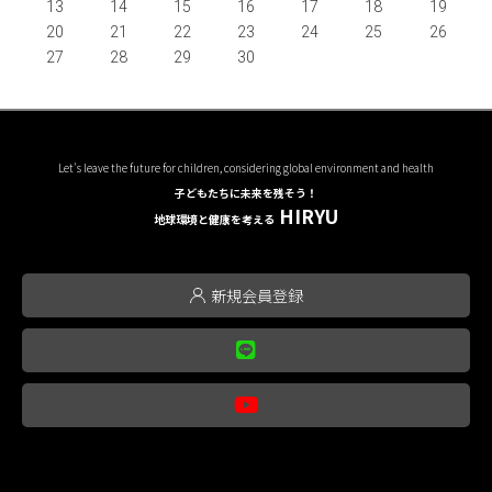
13
14
15
16
17
18
19
20
21
22
23
24
25
26
27
28
29
30
Let's leave the future for children, considering global environment and health
子どもたちに未来を残そう！
HIRYU
地球環境と健康を考える
新規会員登録