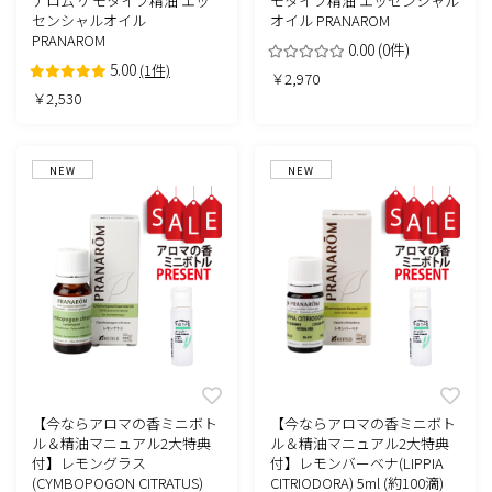
ナロム ケモタイプ精油 エッ
モタイプ精油 エッセンシャル
センシャルオイル
オイル PRANAROM
PRANAROM
0.00
(0件)
5.00
(1件)
￥2,970
￥2,530
NEW
NEW
【今ならアロマの香ミニボト
【今ならアロマの香ミニボト
ル＆精油マニュアル2大特典
ル＆精油マニュアル2大特典
付】レモングラス
付】レモンバーベナ(LIPPIA
(CYMBOPOGON CITRATUS)
CITRIODORA) 5ml (約100滴)