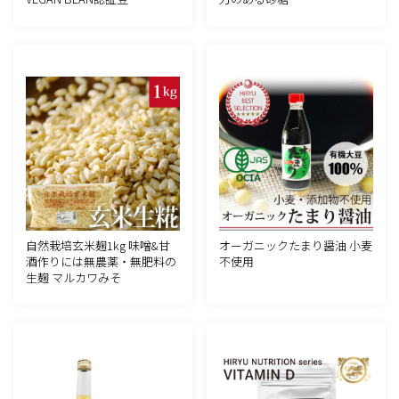
自然栽培玄米麹1kg 味噌&甘
オーガニックたまり醤油 小麦
酒作りには無農薬・無肥料の
不使用
生麹 マルカワみそ