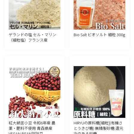
ゲランドの塩 セル・マリン
Bio Salt ビオソルト 細粒 300g
（細粒塩）フランス産
HIRYUの原料糖[細粒](有機さ
紅大納言小豆 令和6年産 農
とうきび糖) 無精製砂糖 還元
薬・肥料不使用 青森県産
力のある砂糖
VEGAN BEAN認証豆